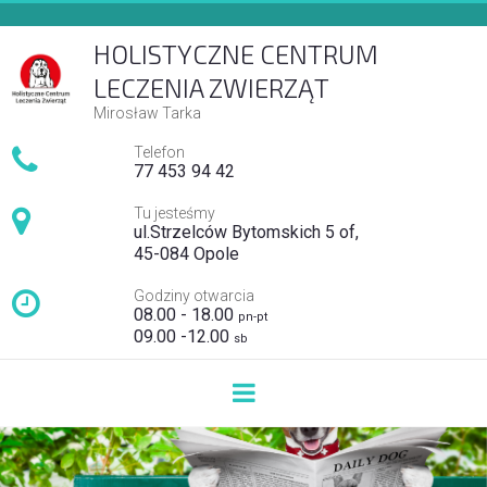
H
OLISTYCZNE CENTRUM
LECZENIA ZWIERZĄT
Mirosław Tarka

Telefon
7
7 453 94 42

Tu jesteśmy
ul.Strzelców Bytomskich 5 of,
45-084 Opole

Godziny otwarcia
08.00 - 18.00
pn-pt
09.00 -12.00
sb