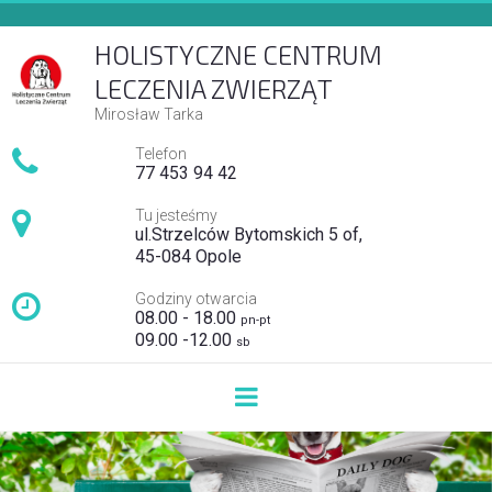
H
OLISTYCZNE CENTRUM
LECZENIA ZWIERZĄT
Mirosław Tarka

Telefon
7
7 453 94 42

Tu jesteśmy
ul.Strzelców Bytomskich 5 of,
45-084 Opole

Godziny otwarcia
08.00 - 18.00
pn-pt
09.00 -12.00
sb