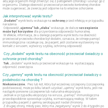
aby jego organizm mógł zmierzyć się z patogenem (chorobą) i usunąć go z
organizmu. Dlatego obecność przeciwciał przeciwko konkretnej chorobie
może sugerować, że zwierzę jest odporne na to właśnie schorzenie .
Jak interpretować wyniki testu?
„
Dodatni”
wynik testu wskazuje na
ochronę
przed infekcją w przypadku
narażenia.
Odpowiedź „
ujemna” lub „słaba
” wskazuje, że dalsze
szczepienie
może być korzystne
dla przywrócenia odpowiedzi humoralnej.
W efekcie, informacja, że u danego pacjenta wynik testu na obecność
przeciwciał przeciwko chorobie był dodatni, oznacza, że istnieje pamięć
immunologiczna i oczekuje się, że pacjent, jeśli zostanie wystawiony na
kontakt z wirusem, wytworzy szybką, ochronną odpowiedź.
Czy „dodatni” wynik testu na obecność przeciwciał świadczy o
ochronie przed chorobą?
Tak.
„dodatni” wynik testu przeciwciał wskazuje na wystaczającą
odporność zwierzęcia.
Czy „ujemny” wynik testu na obecność przeciwciał świadczy o
podatności na chorobę ?
Niekoniecznie.
Pies lub kot, który był wcześniej szczepiony (szczepionką
podstawowa), może po kilku latach uzyskać „ujemny” wynik testu, jeśli nie
nastąpiło ponowne szczepienie lub naturalna ekspozycja.
Jednak w przypadku ekspozycji na wirusa, „pamięć” immunologiczna
prawdopodobnie spowoduje szybką, wzmacniającą reakcję. W takim
przypadku pacjent z ujemną serologią jest nadal chroniony.
Z drugiej strony, młody pies, który ma „negatywny” wynik 2 do 4 tygodni po