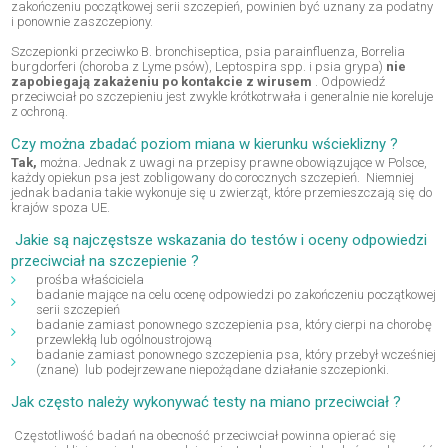
zakończeniu początkowej serii szczepień, powinien być uznany za podatny
i ponownie zaszczepiony.
Szczepionki przeciwko B. bronchiseptica, psia parainfluenza, Borrelia
burgdorferi (choroba z Lyme psów), Leptospira spp. i psia grypa)
nie
zapobiegają zakażeniu po kontakcie z wirusem
. Odpowiedź
przeciwciał po szczepieniu jest zwykle krótkotrwała i generalnie nie koreluje
z ochroną.
Czy można zbadać poziom miana w kierunku wścieklizny ?
Tak,
można. Jednak z uwagi na przepisy prawne obowiązujące w Polsce,
każdy opiekun psa jest zobligowany do corocznych szczepień. Niemniej
jednak badania takie wykonuje się u zwierząt, które przemieszczają się do
krajów spoza UE.
Jakie są najczęstsze wskazania do testów i oceny odpowiedzi
przeciwciał na szczepienie ?
prośba właściciela
badanie mające na celu ocenę odpowiedzi po zakończeniu początkowej
serii szczepień
badanie zamiast ponownego szczepienia psa, który cierpi na chorobę
przewlekłą lub ogólnoustrojową
badanie zamiast ponownego szczepienia psa, który przebył wcześniej
(znane) lub podejrzewane niepożądane działanie szczepionki.
Jak często należy wykonywać testy na miano przeciwciał ?
Częstotliwość badań na obecność przeciwciał powinna opierać się