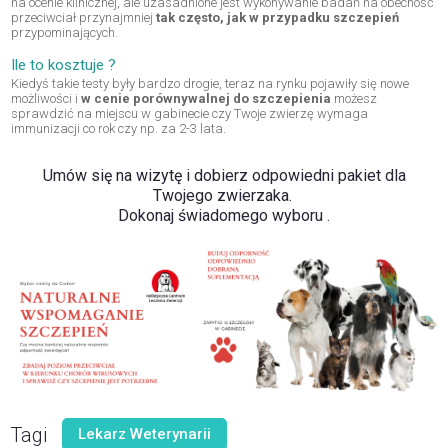
na ocenie klinicznej, ale uzasadnione jest wykonywanie badań na obecność
przeciwciał przynajmniej
tak często, jak w przypadku szczepień
przypominających.
Ile to kosztuje ?
Kiedyś takie testy były bardzo drogie, teraz na rynku pojawiły się nowe
możliwości i
w cenie porównywalnej do szczepienia
możesz
sprawdzić na miejscu w gabinecie czy Twoje zwierzę wymaga
immunizacji co rok czy np. za 2-3 lata.
Umów się na wizytę i dobierz odpowiedni pakiet dla
Twojego zwierzaka.
Dokonaj świadomego wyboru .
Tagi
Lekarz Weterynarii