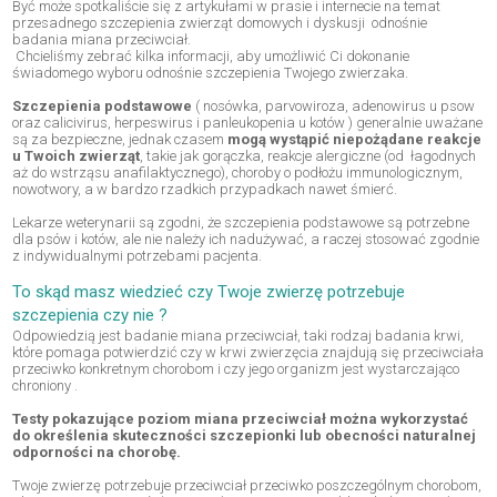
Być może spotkaliście się z artykułami w prasie i internecie na temat
przesadnego szczepienia zwierząt domowych i dyskusji odnośnie
badania miana przeciwciał.
Chcieliśmy zebrać kilka informacji, aby umożliwić Ci dokonanie
świadomego wyboru odnośnie szczepienia Twojego zwierzaka.
Szczepienia podstawowe
( nosówka, parvowiroza, adenowirus u psow
oraz calicivirus, herpeswirus i panleukopenia u kotów ) generalnie uważane
są za bezpieczne, jednak czasem
mogą wystąpić niepożądane reakcje
u Twoich zwierząt
, takie jak gorączka, reakcje alergiczne (od łagodnych
aż do wstrząsu anafilaktycznego), choroby o podłożu immunologicznym,
nowotwory, a w bardzo rzadkich przypadkach nawet śmierć.
Lekarze weterynarii są zgodni, że szczepienia podstawowe są potrzebne
dla psów i kotów, ale nie należy ich nadużywać, a raczej stosować zgodnie
z indywidualnymi potrzebami pacjenta.
To skąd masz wiedzieć czy Twoje zwierzę potrzebuje
szczepienia czy nie ?
Odpowiedzią jest badanie miana przeciwciał, taki rodzaj badania krwi,
które pomaga potwierdzić czy w krwi zwierzęcia znajdują się przeciwciała
przeciwko konkretnym chorobom i czy jego organizm jest wystarczająco
chroniony .
Testy pokazujące poziom miana przeciwciał można wykorzystać
do określenia skuteczności szczepionki lub obecności naturalnej
odporności na chorobę.
Twoje zwierzę potrzebuje przeciwciał przeciwko poszczególnym chorobom,